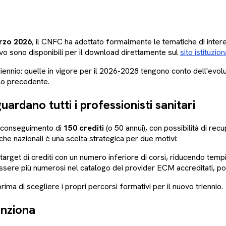
rzo 2026
, il CNFC ha adottato formalmente le tematiche di intere
tivo sono disponibili per il download direttamente sul
sito istituz
ennio: quelle in vigore per il 2026-2028 tengono conto dell'evoluz
clo precedente.
uardano tutti i professionisti sanitari
l conseguimento di
150 crediti
(o 50 annui), con possibilità di recu
he nazionali è una scelta strategica per due motivi:
arget di crediti con un numero inferiore di corsi, riducendo tempi
 essere più numerosi nel catalogo dei provider ECM accreditati, po
ima di scegliere i propri percorsi formativi per il nuovo triennio.
unziona