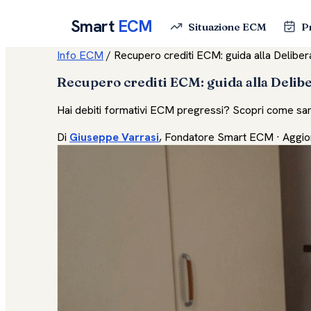
Smart
ECM
Situazione ECM
P
Info ECM
/
Recupero crediti ECM: guida alla Delibe
Recupero crediti ECM: guida alla Delib
Hai debiti formativi ECM pregressi? Scopri come sanar
Di
Giuseppe Varrasi
, Fondatore Smart ECM · Aggio