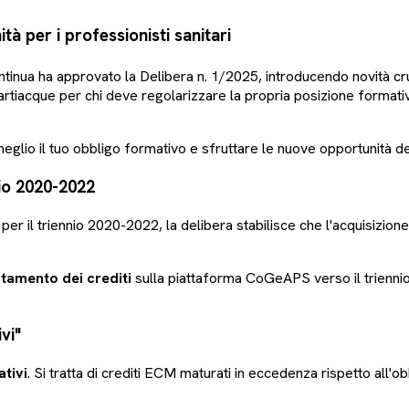
à per i professionisti sanitari
a ha approvato la Delibera n. 1/2025, introducendo novità crucial
iacque per chi deve regolarizzare la propria posizione formativa
eglio il tuo obbligo formativo e sfruttare le nuove opportunità de
io 2020-2022
r il triennio 2020-2022, la delibera stabilisce che l'acquisizione d
tamento dei crediti
sulla piattaforma CoGeAPS verso il trienni
vi"
tivi
. Si tratta di crediti ECM maturati in eccedenza rispetto all'o