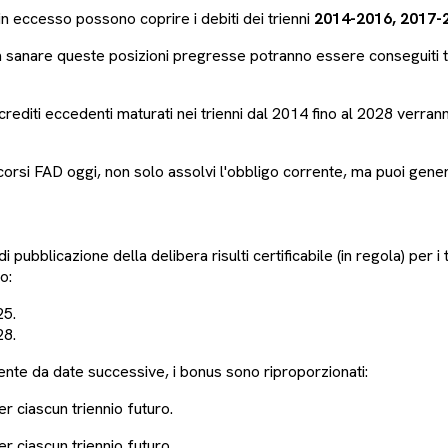
 in eccesso possono coprire i debiti dei trienni
2014-2016, 2017-
i a sanare queste posizioni pregresse potranno essere conseguiti 
 crediti eccedenti maturati nei trienni dal 2014 fino al 2028 verr
orsi FAD oggi, non solo assolvi l'obbligo corrente, ma puoi gener
 pubblicazione della delibera risulti certificabile (in regola) pe
o:
25.
28.
ente da date successive, i bonus sono riproporzionati:
r ciascun triennio futuro.
r ciascun triennio futuro.