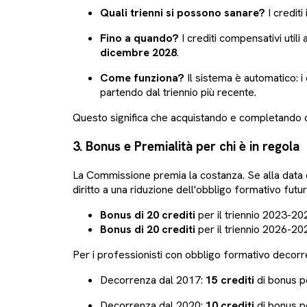
Quali trienni si possono sanare?
I crediti
Fino a quando?
I crediti compensativi util
dicembre 2028
.
Come funziona?
Il sistema è automatico: i
partendo dal triennio più recente.
Questo significa che acquistando e completando c
3. Bonus e Premialità per chi è in regola
La Commissione premia la costanza. Se alla data di
diritto a una riduzione dell'obbligo formativo futur
Bonus di 20 crediti
per il triennio 2023-20
Bonus di 20 crediti
per il triennio 2026-20
Per i professionisti con obbligo formativo decorr
Decorrenza dal 2017:
15 crediti
di bonus pe
Decorrenza dal 2020:
10 crediti
di bonus pe